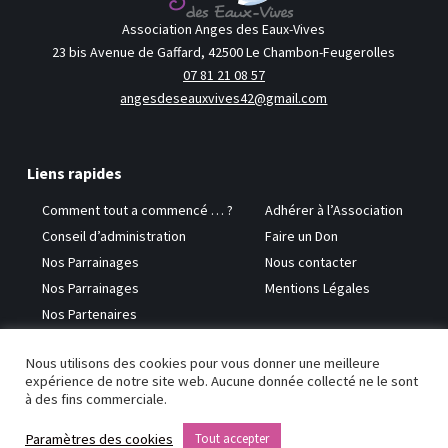
Association Anges des Eaux-Vives
23 bis Avenue de Gaffard, 42500 Le Chambon-Feugerolles
07 81 21 08 57
angesdeseauxvives42@gmail.com
Liens rapides
Comment tout a commencé … ?
Adhérer à l’Association
Conseil d’administration
Faire un Don
Nos Parrainages
Nous contacter
Nos Parrainages
Mentions Légales
Nos Partenaires
Nous utilisons des cookies pour vous donner une meilleure
Copyright © 2026 Anges des Eaux-Vives
expérience de notre site web. Aucune donnée collecté ne le sont
à des fins commerciale.
Paramètres des cookies
Tout accepter