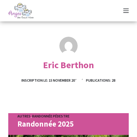
P
a
s
s
e
r
a
Eric Berthon
u
c
o
INSCRIPTION LE: 15 NOVEMBER 2025
PUBLICATIONS: 28
n
t
e
n
AUTRES
,
RANDONNÉE PÉDESTRE
u
Randonnée 2025