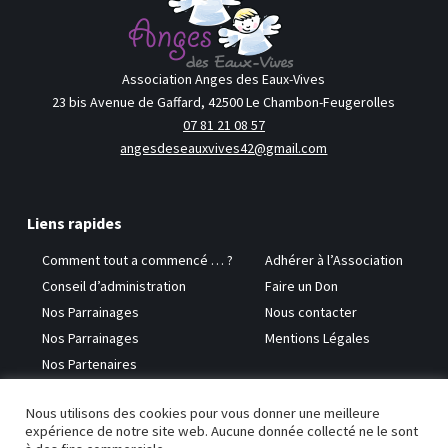
Association Anges des Eaux-Vives
23 bis Avenue de Gaffard, 42500 Le Chambon-Feugerolles
07 81 21 08 57
angesdeseauxvives42@gmail.com
Liens rapides
Comment tout a commencé … ?
Adhérer à l’Association
Conseil d’administration
Faire un Don
Nos Parrainages
Nous contacter
Nos Parrainages
Mentions Légales
Nos Partenaires
Nous utilisons des cookies pour vous donner une meilleure
Copyright © 2026 Anges des Eaux-Vives
expérience de notre site web. Aucune donnée collecté ne le sont