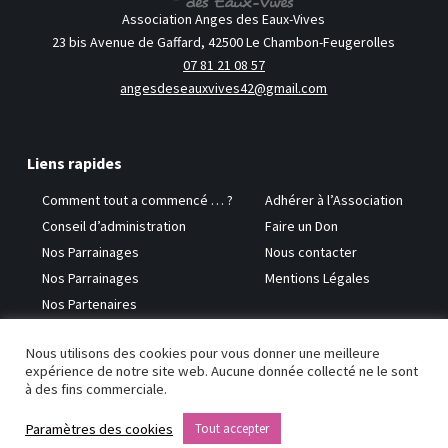
Association Anges des Eaux-Vives
23 bis Avenue de Gaffard, 42500 Le Chambon-Feugerolles
07 81 21 08 57
angesdeseauxvives42@gmail.com
Liens rapides
Comment tout a commencé … ?
Adhérer à l’Association
Conseil d’administration
Faire un Don
Nos Parrainages
Nous contacter
Nos Parrainages
Mentions Légales
Nos Partenaires
Nous utilisons des cookies pour vous donner une meilleure
Copyright © 2026 Anges des Eaux-Vives
expérience de notre site web. Aucune donnée collecté ne le sont
à des fins commerciale.
Paramètres des cookies
Tout accepter
Site réalisé par
Benoît JANISSET - Création de site Internet