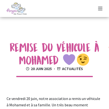
P
a
s
s
e
r
Remise du Véhicule à
a
u
Mohamed
c
o
20 JUIN 2025
ACTUALITÉS
n
t
e
n
u
Ce vendredi 20 juin, notre association a remis un véhicule
à Mohamed et à sa famille. Un très beau moment