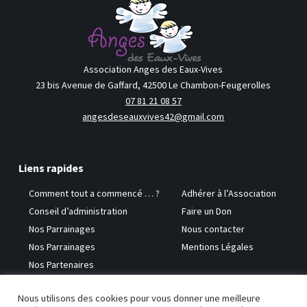
Association Anges des Eaux-Vives
23 bis Avenue de Gaffard, 42500 Le Chambon-Feugerolles
07 81 21 08 57
angesdeseauxvives42@gmail.com
Liens rapides
Comment tout a commencé … ?
Adhérer à l’Association
Conseil d’administration
Faire un Don
Nos Parrainages
Nous contacter
Nos Parrainages
Mentions Légales
Nos Partenaires
Nous utilisons des cookies pour vous donner une meilleure
Copyright © 2026 Anges des Eaux-Vives