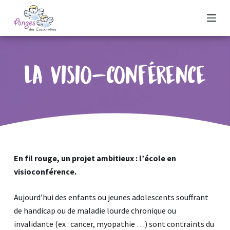
P
a
s
s
La Visio-conférence
e
r
a
u
c
o
n
En fil rouge, un projet ambitieux : l’école en
t
visioconférence.
e
n
Aujourd’hui des enfants ou jeunes adolescents souffrant
u
de handicap ou de maladie lourde chronique ou
invalidante (ex : cancer, myopathie …) sont contraints du