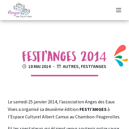
P
a
s
s
e
r
Festi’anges 2014
a
u
18 MAI 2014
AUTRES
,
FESTI'ANGES
c
o
n
t
e
Le samedi 25 janvier 2014, l’association Anges des Eaux
n
Vives a organisé sa deuxième édition
FESTI’ANGES
à
u
l’Espace Culturel Albert Camus au Chambon-Feugerolles.
Et les spectateurs qui étaient venus soutenir notre cause