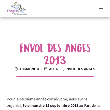
P
a
s
s
e
r
Envol des Anges
a
u
2013
c
o
18 MAI 2014
AUTRES
,
ENVOL DES ANGES
n
t
e
n
u
Pour la deuxième année consécutive, nous avons
organisé,
le dimanche 15 septembre 2013
au Parc de la