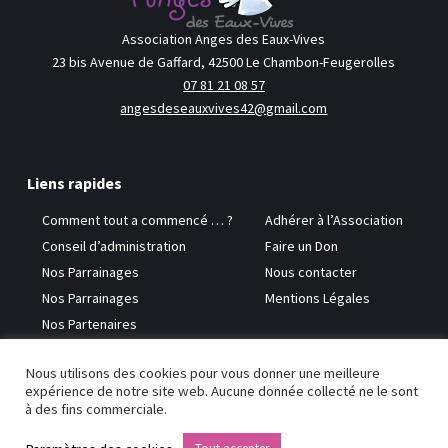
Association Anges des Eaux-Vives
23 bis Avenue de Gaffard, 42500 Le Chambon-Feugerolles
07 81 21 08 57
angesdeseauxvives42@gmail.com
Liens rapides
Comment tout a commencé … ?
Adhérer à l’Association
Conseil d’administration
Faire un Don
Nos Parrainages
Nous contacter
Nos Parrainages
Mentions Légales
Nos Partenaires
Nous utilisons des cookies pour vous donner une meilleure
Copyright © 2026 Anges des Eaux-Vives
expérience de notre site web. Aucune donnée collecté ne le sont
à des fins commerciale.