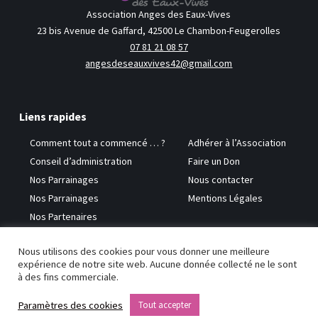
Association Anges des Eaux-Vives
23 bis Avenue de Gaffard, 42500 Le Chambon-Feugerolles
07 81 21 08 57
angesdeseauxvives42@gmail.com
Liens rapides
Comment tout a commencé … ?
Adhérer à l’Association
Conseil d’administration
Faire un Don
Nos Parrainages
Nous contacter
Nos Parrainages
Mentions Légales
Nos Partenaires
Nous utilisons des cookies pour vous donner une meilleure
Copyright © 2026 Anges des Eaux-Vives
expérience de notre site web. Aucune donnée collecté ne le sont
à des fins commerciale.
Paramètres des cookies
Tout accepter
Site réalisé par
Benoît JANISSET - Création de site Internet