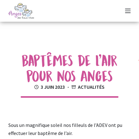
P
a
s
s
e
r
Baptêmes de l’air
a
u
pour nos Anges
c
o
3 JUIN 2023
ACTUALITÉS
n
t
e
n
u
Sous un magnifique soleil nos filleuls de l’ADEV ont pu
effectuer leur baptême de l’air.