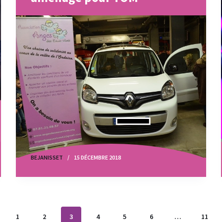
BEJANISSET
15 DÉCEMBRE 2018
1
2
3
4
5
6
…
11