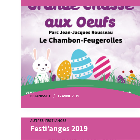
BEJANISSET
12 AVRIL 2019
AUTRES
,
FESTI'ANGES
Festi’anges 2019