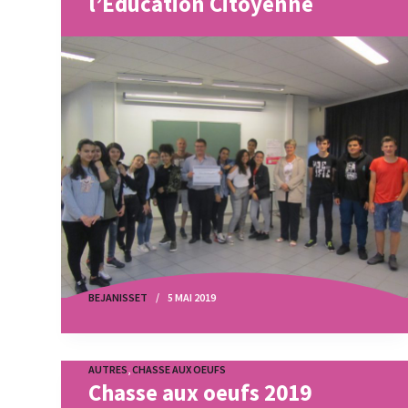
l’Education Citoyenne
BEJANISSET
5 MAI 2019
AUTRES
,
CHASSE AUX OEUFS
Chasse aux oeufs 2019