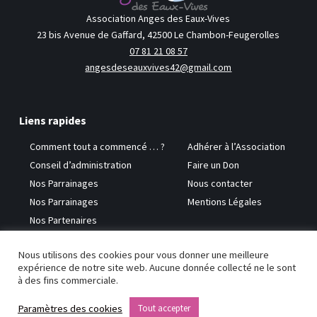
Association Anges des Eaux-Vives
23 bis Avenue de Gaffard, 42500 Le Chambon-Feugerolles
07 81 21 08 57
angesdeseauxvives42@gmail.com
Liens rapides
Comment tout a commencé … ?
Adhérer à l’Association
Conseil d’administration
Faire un Don
Nos Parrainages
Nous contacter
Nos Parrainages
Mentions Légales
Nos Partenaires
Nous utilisons des cookies pour vous donner une meilleure
Copyright © 2026 Anges des Eaux-Vives
expérience de notre site web. Aucune donnée collecté ne le sont
à des fins commerciale.
Paramètres des cookies
Tout accepter